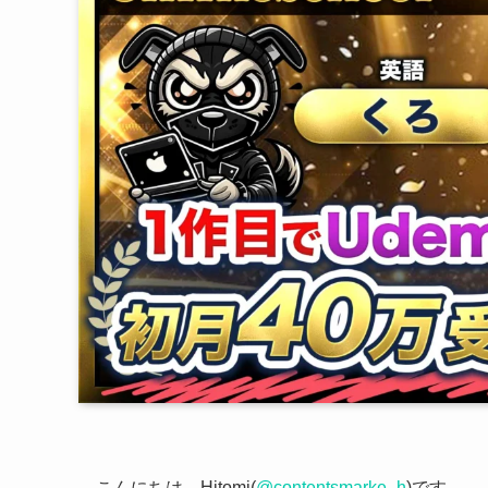
こんにちは、Hitomi(
@contentsmarke_h
)です。